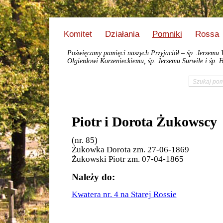
Komitet
Działania
Pomniki
Rossa
Poświęcamy pamięci naszych Przyjaciół – śp. Jerzemu 
Olgierdowi Korzenieckiemu, śp. Jerzemu Surwile i śp. H
Piotr i Dorota Żukowscy
(nr. 85)
Żukowka Dorota zm. 27-06-1869
Żukowski Piotr zm. 07-04-1865
Należy do:
Kwatera nr. 4 na Starej Rossie