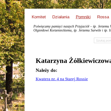
Komitet
Działania
Pomniki
Rossa
Poświęcamy pamięci naszych Przyjaciół – śp. Jerzemu 
Olgierdowi Korzenieckiemu, śp. Jerzemu Surwile i śp. H
Katarzyna Żółkiewiczo
Należy do:
Kwatera nr. 4 na Starej Rossie