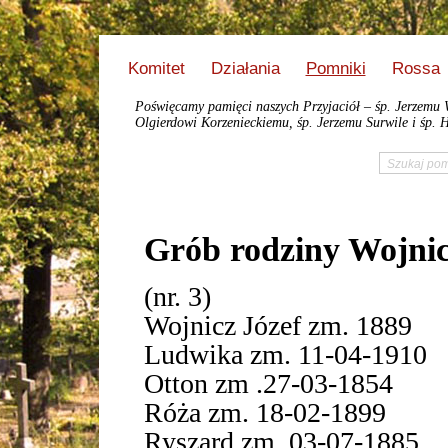
Komitet
Działania
Pomniki
Rossa
Poświęcamy pamięci naszych Przyjaciół – śp. Jerzemu 
Olgierdowi Korzenieckiemu, śp. Jerzemu Surwile i śp. H
Grób rodziny Wojni
(nr. 3)
Wojnicz Józef zm. 1889
Ludwika zm. 11-04-1910
Otton zm .27-03-1854
Róża zm. 18-02-1899
Ryszard zm. 03-07-1885