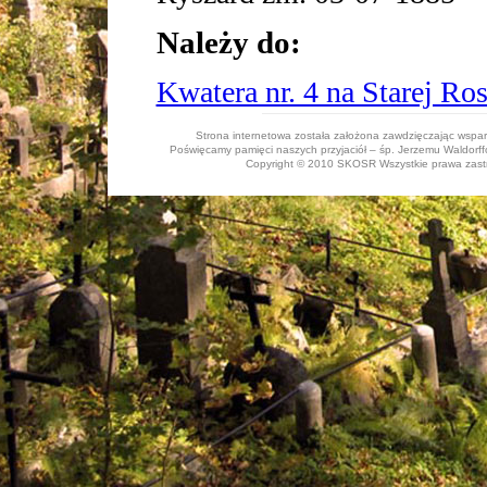
Należy do:
Kwatera nr. 4 na Starej Ros
Strona internetowa została założona zawdzięczając wspa
Poświęcamy pamięci naszych przyjaciół – śp. Jerzemu Waldorffo
Copyright © 2010 SKOSR Wszystkie prawa zastrz