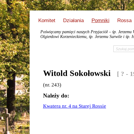
Komitet
Działania
Pomniki
Rossa
Poświęcamy pamięci naszych Przyjaciół – śp. Jerzemu 
Olgierdowi Korzenieckiemu, śp. Jerzemu Surwile i śp. H
Witold Sokołowski
[ ? - 
(nr. 243)
Należy do:
Kwatera nr. 4 na Starej Rossie