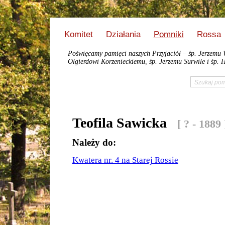
Komitet
Działania
Pomniki
Rossa
Poświęcamy pamięci naszych Przyjaciół – śp. Jerzemu 
Olgierdowi Korzenieckiemu, śp. Jerzemu Surwile i śp. H
Teofila Sawicka
[ ? - 1889 
Należy do:
Kwatera nr. 4 na Starej Rossie