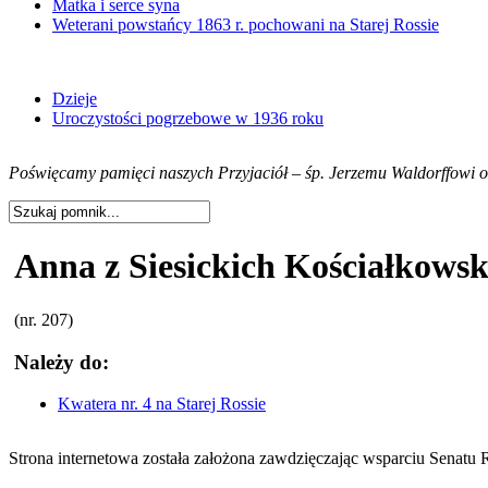
Matka i serce syna
Weterani powstańcy 1863 r. pochowani na Starej Rossie
Dzieje
Uroczystości pogrzebowe w 1936 roku
Poświęcamy pamięci naszych Przyjaciół – śp. Jerzemu Waldorffowi or
Anna z Siesickich Kościałkow
(nr. 207)
Należy do:
Kwatera nr. 4 na Starej Rossie
Strona internetowa została założona zawdzięczając wsparciu Senat