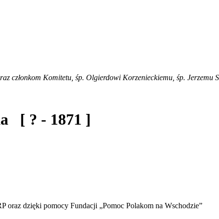
az członkom Komitetu, śp. Olgierdowi Korzenieckiemu, śp. Jerzemu Sur
ska
[ ? - 1871 ]
u RP oraz dzięki pomocy Fundacji „Pomoc Polakom na Wschodzie”